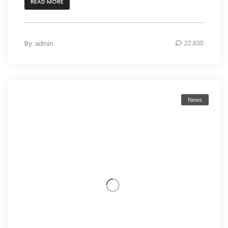
READ MORE
By
admin
22,830
News