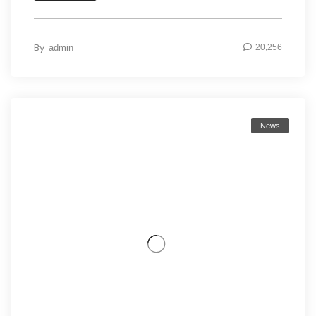
By
admin
20,256
News